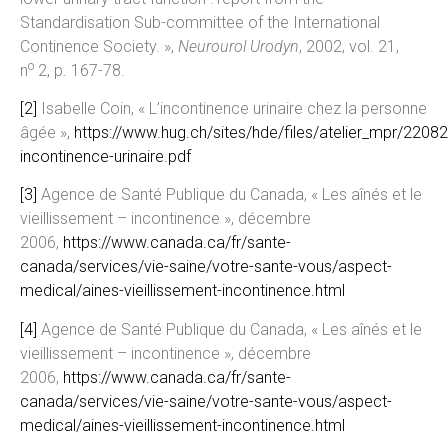
Standardisation Sub-committee of the International
Continence Society. »,
Neurourol Urodyn
, 2002, vol. 21,
o
n
2, p. 167-78.
[2]
Isabelle Coin, « L’incontinence urinaire chez la personne
âgée »,
https://www.hug.ch/sites/hde/files/atelier_mpr/2208
incontinence-urinaire.pdf
[3]
Agence de Santé Publique du Canada, « Les aînés et le
vieillissement – incontinence », décembre
2006,
https://www.canada.ca/fr/sante-
canada/services/vie-saine/votre-sante-vous/aspect-
medical/aines-vieillissement-incontinence.html
[4]
Agence de Santé Publique du Canada, « Les aînés et le
vieillissement – incontinence », décembre
2006,
https://www.canada.ca/fr/sante-
canada/services/vie-saine/votre-sante-vous/aspect-
medical/aines-vieillissement-incontinence.html