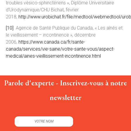
troubles vésico-sphinctériens », Diplôme Universitaire
d’Urodynamique/CHU Bichat, février
2018,
http://www.urobichat.fr/file/medtool/webmedtool/ur
[10]
Agence de Santé Publique du Canada, « Les aînés et
le vieillissement – incontinence », décembre
2006,
https://www.canada.ca/fr/sante-
canada/services/vie-saine/votre-sante-vous/aspect-
medical/aines-vieillissement-incontinence.html
Parole d'experte - Inscrivez-vous à notre
newsletter