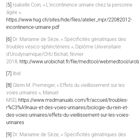
[
5]
Isabelle Coin, « L’incontinence urinaire chez la personne
âgée »,
https://www.hug.ch/sites/hde/files/atelier_mpr/22082012-
incontinence-urinaire.pdf
[6]
Dr. Marianne de Sèze, « Spécificités gériatriques des
troubles vésico-sphinctériens », Diplôme Universitaire
d’Urodynamique/CHU Bichat, février
2018,
http://www.urobichat.fr/file/medtool/webmedtool/ur
[7]
Ibid
.
[8]
Glenn M. Preminger, « Effets du vieillissement sur les
voies urinaires », Manuel
MSD,
https://www.msdmanuals.com/fr/accueil/troubles-
r%C3%A9naux-et-des-voies-urinaires/biologie-du-rein-et-
des-voies-urinaires/effets-du-vieillissement-sur-les-voies-
urinaires
[9]
Dr. Marianne de Sèze, « Spécificités gériatriques des