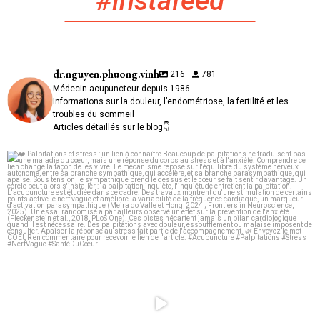
#instafeed
dr.nguyen.phuong.vinh
216
781
Médecin acupuncteur depuis 1986
Informations sur la douleur, l’endométriose, la fertilité et les
troubles du sommeil
Articles détaillés sur le blog👇
❤️ Palpitations et stress : un lien à connaître
...
0
0