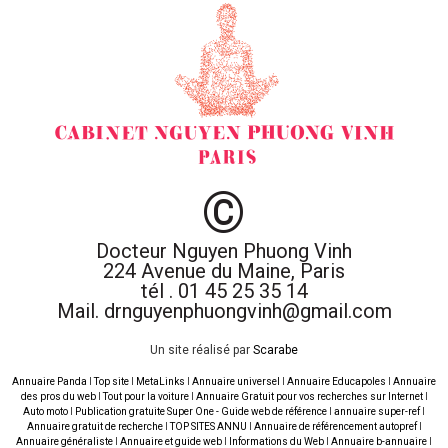
©
Docteur Nguyen Phuong Vinh
224 Avenue du Maine, Paris
tél . 01 45 25 35 14
Mail. drnguyenphuongvinh@gmail.com
Un site réalisé par
Scarabe
Annuaire Panda
I
Top site
I
MetaLinks
I
Annuaire universel
I
Annuaire Educapoles
I
Annuaire
des pros du web
I
Tout pour la voiture
I
Annuaire Gratuit pour vos recherches sur Internet
I
Auto moto
I
Publication gratuite Super One - Guide web de référence
I
annuaire super-ref
I
Annuaire gratuit de recherche
I
TOP SITES ANNU
I
Annuaire de référencement autopref
I
Annuaire généraliste
I
Annuaire et guide web
I
Informations du Web
I
Annuaire b-annuaire
I