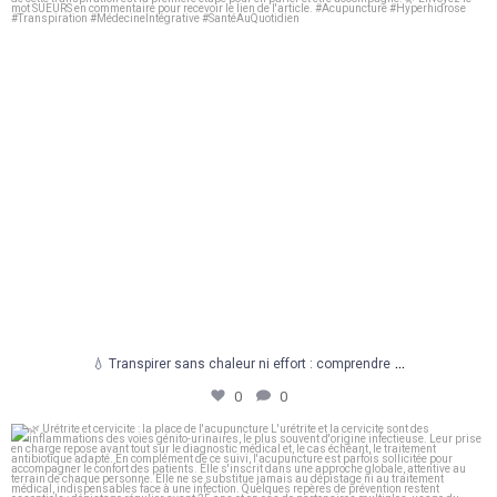
...
💧 Transpirer sans chaleur ni effort : comprendre
0
0
🌿 Urétrite et cervicite : la place de
...
0
0