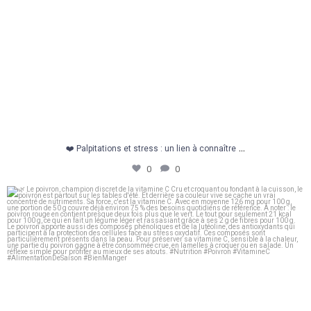
...
❤️ Palpitations et stress : un lien à connaître
0
0
🌿 Le poivron, champion discret de la vitamine C
...
0
0