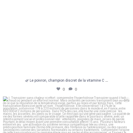
...
🌿 Le poivron, champion discret de la vitamine C
0
0
💧 Transpirer sans chaleur ni effort : comprendre
...
0
0