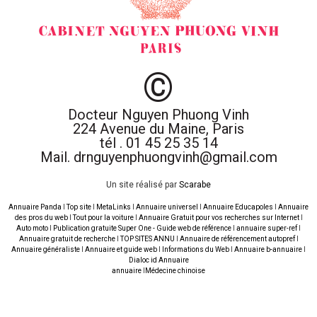
©
Docteur Nguyen Phuong Vinh
224 Avenue du Maine, Paris
tél . 01 45 25 35 14
Mail. drnguyenphuongvinh@gmail.com
Un site réalisé par
Scarabe
Annuaire Panda
I
Top site
I
MetaLinks
I
Annuaire universel
I
Annuaire Educapoles
I
Annuaire
des pros du web
I
Tout pour la voiture
I
Annuaire Gratuit pour vos recherches sur Internet
I
Auto moto
I
Publication gratuite Super One - Guide web de référence
I
annuaire super-ref
I
Annuaire gratuit de recherche
I
TOP SITES ANNU
I
Annuaire de référencement autopref
I
Annuaire généraliste
I
Annuaire et guide web
I
Informations du Web
I
Annuaire b-annuaire
I
Dialoc id Annuaire
annuaire
I
Médecine chinoise