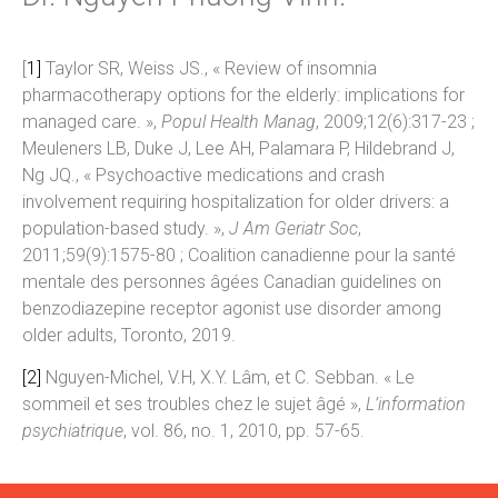
[
1]
Taylor SR, Weiss JS., « Review of insomnia
pharmacotherapy options for the elderly: implications for
managed care. »,
Popul Health Manag
, 2009;12(6):317-23 ;
Meuleners LB, Duke J, Lee AH, Palamara P, Hildebrand J,
Ng JQ., « Psychoactive medications and crash
involvement requiring hospitalization for older drivers: a
population-based study. »,
J Am Geriatr Soc
,
2011;59(9):1575-80 ; Coalition canadienne pour la santé
mentale des personnes âgées Canadian guidelines on
benzodiazepine receptor agonist use disorder among
older adults, Toronto, 2019.
[2]
Nguyen-Michel, V.H, X.Y. Lâm, et C. Sebban. « Le
sommeil et ses troubles chez le sujet âgé »,
L’information
psychiatrique
, vol. 86, no. 1, 2010, pp. 57-65.