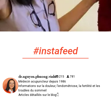
#instafeed
dr.nguyen.phuong.vinh
215
781
Médecin acupuncteur depuis 1986
Informations sur la douleur, l’endométriose, la fertilité et les
troubles du sommeil
Articles détaillés sur le blog👇
🌿 Le poivron, champion discret de la vitamine C
💧 Transpirer sans chaleur ni effort : comprendre l`hyperhidrose