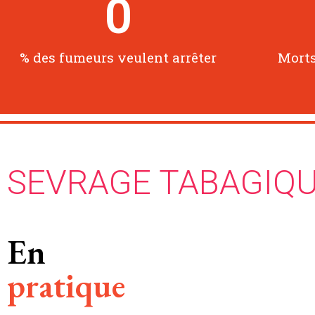
0
% des fumeurs veulent arrêter
Morts
SEVRAGE TABAGIQ
En
pratique