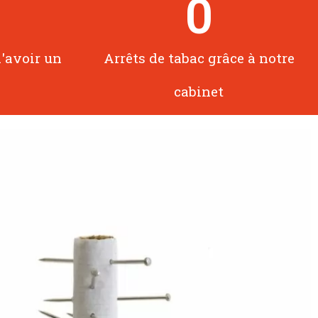
0
d'avoir un
Arrêts de tabac grâce à notre
cabinet