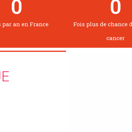
0
0
 par an en France
Fois plus de chance 
cancer
UE