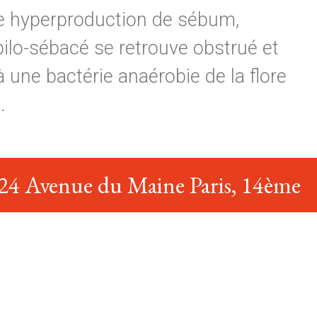
ne hyperproduction de sébum,
pilo-sébacé se retrouve obstrué et
 une bactérie anaérobie de la flore
.
24 Avenue du Maine Paris, 14ème