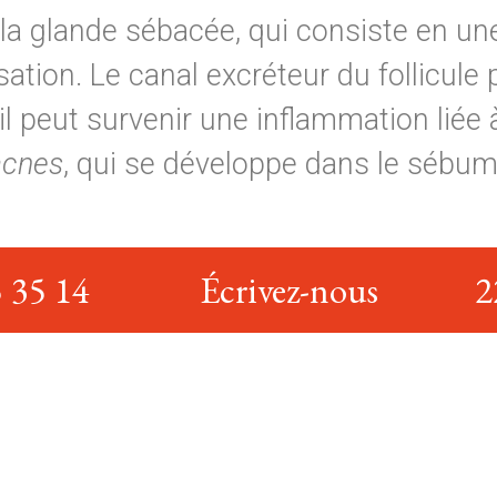
 la glande sébacée, qui consiste en u
ation. Le canal excréteur du follicule 
 peut survenir une inflammation liée à
acnes
, qui se développe dans le sébum
 35 14
Écrivez-nous
2