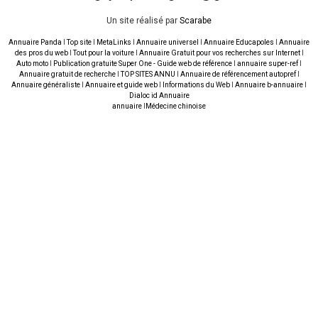
Un site réalisé par
Scarabe
Annuaire Panda
I
Top site
I
MetaLinks
I
Annuaire universel
I
Annuaire Educapoles
I
Annuaire
des pros du web
I
Tout pour la voiture
I
Annuaire Gratuit pour vos recherches sur Internet
I
Auto moto
I
Publication gratuite Super One - Guide web de référence
I
annuaire super-ref
I
Annuaire gratuit de recherche
I
TOP SITES ANNU
I
Annuaire de référencement autopref
I
Annuaire généraliste
I
Annuaire et guide web
I
Informations du Web
I
Annuaire b-annuaire
I
Dialoc id Annuaire
annuaire
I
Médecine chinoise