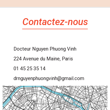
#Acupuncture #Hyperhidrose #Transpiration #MédecineIntégrative
#Acupuncture #Vertiges #VPPB #Équilibre #SantéIntégrative
#SantéAuQuotidien
#InformationMédicale
0
0
1
0
Contactez-nous
Docteur Nguyen Phuong Vinh
224 Avenue du Maine, Paris
01 45 25 35 14
drnguyenphuongvinh@gmail.com