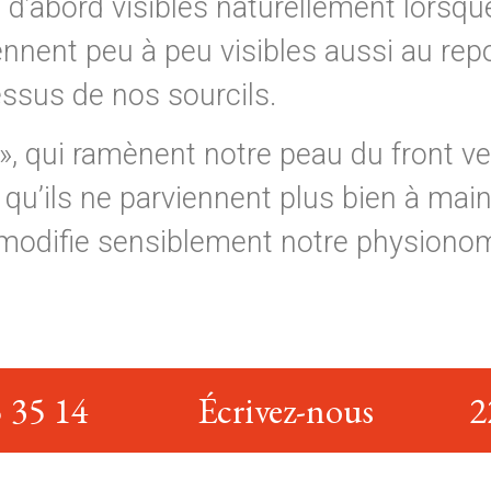
t d’abord visibles naturellement lorsq
viennent peu à peu visibles aussi au re
essus de nos sourcils.
 », qui ramènent notre peau du front ve
 qu’ils ne parviennent plus bien à main
 modifie sensiblement notre physionomi
 35 14
Écrivez-nous
2