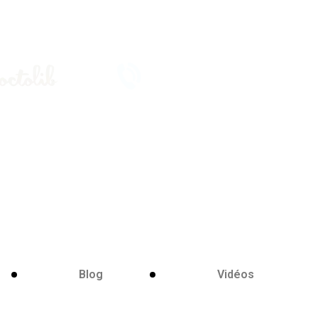
•
01
•
45
•
RENDEZ-
25
CONTACT
VOUS
35
14
Blog
Vidéos