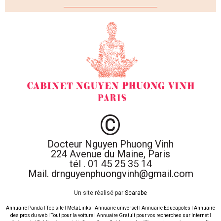
©
Docteur Nguyen Phuong Vinh
224 Avenue du Maine, Paris
tél . 01 45 25 35 14
Mail. drnguyenphuongvinh@gmail.com
Un site réalisé par
Scarabe
Annuaire Panda
I
Top site
I
MetaLinks
I
Annuaire universel
I
Annuaire Educapoles
I
Annuaire
des pros du web
I
Tout pour la voiture
I
Annuaire Gratuit pour vos recherches sur Internet
I