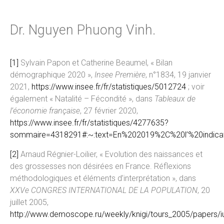
Dr. Nguyen Phuong Vinh.
[1]
Sylvain Papon et Catherine Beaumel, « Bilan
démographique 2020 »,
Insee Première
, n°1834, 19 janvier
2021,
https://www.insee.fr/fr/statistiques/5012724
; voir
également « Natalité – Fécondité », dans
Tableaux de
l’économie française
, 27 février 2020,
https://www.insee.fr/fr/statistiques/4277635?
sommaire=4318291#:~:text=En%202019%2C%20l’%20indi
[2]
Arnaud Régnier-Loilier, « Evolution des naissances et
des grossesses non désirées en France. Réflexions
méthodologiques et éléments d’interprétation », dans
XXVe CONGRES INTERNATIONAL DE LA POPULATION
, 20
juillet 2005,
http://www.demoscope.ru/weekly/knigi/tours_2005/papers/