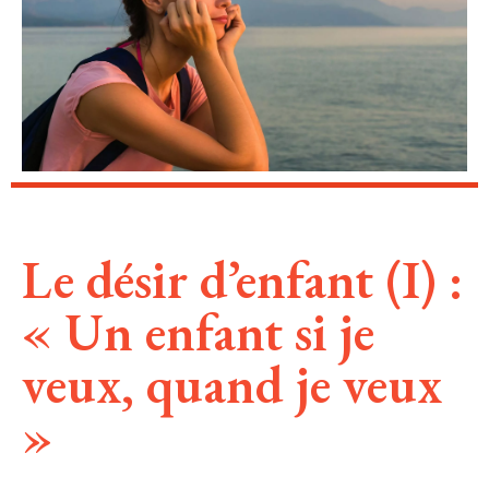
Le désir d’enfant (I) :
« Un enfant si je
veux, quand je veux
»