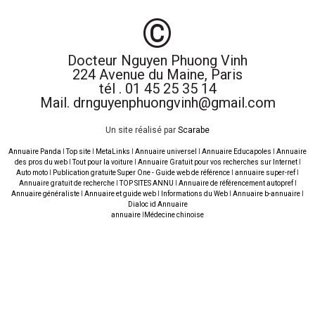
©
Docteur Nguyen Phuong Vinh
224 Avenue du Maine, Paris
tél . 01 45 25 35 14
Mail. drnguyenphuongvinh@gmail.com
Un site réalisé par
Scarabe
Annuaire Panda
I
Top site
I
MetaLinks
I
Annuaire universel
I
Annuaire Educapoles
I
Annuaire
des pros du web
I
Tout pour la voiture
I
Annuaire Gratuit pour vos recherches sur Internet
I
Auto moto
I
Publication gratuite Super One - Guide web de référence
I
annuaire super-ref
I
Annuaire gratuit de recherche
I
TOP SITES ANNU
I
Annuaire de référencement autopref
I
Annuaire généraliste
I
Annuaire et guide web
I
Informations du Web
I
Annuaire b-annuaire
I
Dialoc id Annuaire
annuaire
I
Médecine chinoise