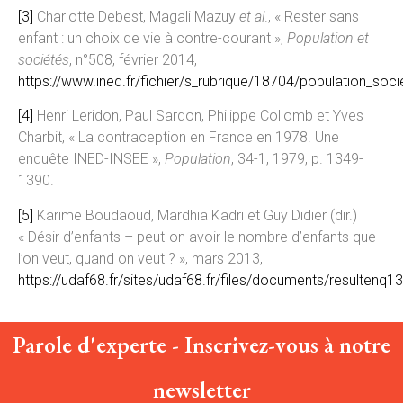
[3]
Charlotte Debest, Magali Mazuy
et al
., « Rester sans
enfant : un choix de vie à contre-courant »,
Population et
sociétés
, n°508, février 2014,
https://www.ined.fr/fichier/s_rubrique/18704/population_soc
[4]
Henri Leridon, Paul Sardon, Philippe Collomb et Yves
Charbit, « La contraception en France en 1978. Une
enquête INED-INSEE »,
Population
, 34-1, 1979, p. 1349-
1390.
[5]
Karime Boudaoud, Mardhia Kadri et Guy Didier (dir.)
« Désir d’enfants – peut-on avoir le nombre d’enfants que
l’on veut, quand on veut ? », mars 2013,
https://udaf68.fr/sites/udaf68.fr/files/documents/resultenq
Parole d'experte - Inscrivez-vous à notre
newsletter