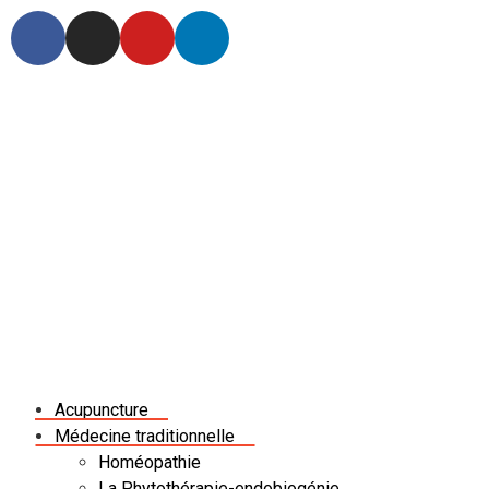
Acupuncture
Médecine traditionnelle
Homéopathie
La Phytothérapie-endobiogénie