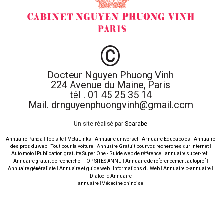
©
Docteur Nguyen Phuong Vinh
224 Avenue du Maine, Paris
tél . 01 45 25 35 14
Mail. drnguyenphuongvinh@gmail.com
Un site réalisé par
Scarabe
Annuaire Panda
I
Top site
I
MetaLinks
I
Annuaire universel
I
Annuaire Educapoles
I
Annuaire
des pros du web
I
Tout pour la voiture
I
Annuaire Gratuit pour vos recherches sur Internet
I
Auto moto
I
Publication gratuite Super One - Guide web de référence
I
annuaire super-ref
I
Annuaire gratuit de recherche
I
TOP SITES ANNU
I
Annuaire de référencement autopref
I
Annuaire généraliste
I
Annuaire et guide web
I
Informations du Web
I
Annuaire b-annuaire
I
Dialoc id Annuaire
annuaire
I
Médecine chinoise